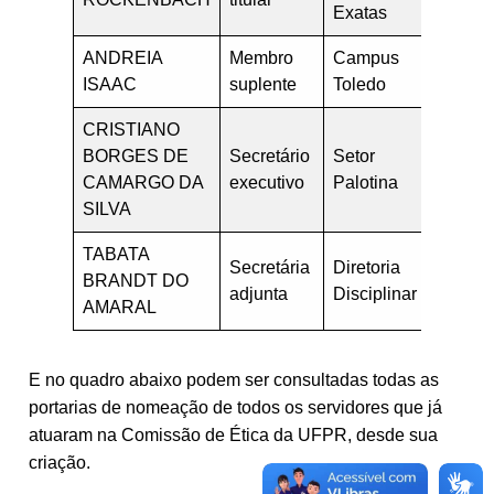
Exatas
ANDREIA
Membro
Campus
andre
ISAAC
suplente
Toledo
CRISTIANO
BORGES DE
Secretário
Setor
crist
CAMARGO DA
executivo
Palotina
SILVA
TABATA
Secretária
Diretoria
BRANDT DO
tabat
adjunta
Disciplinar
AMARAL
E no quadro abaixo podem ser consultadas todas as
portarias de nomeação de todos os servidores que já
atuaram na Comissão de Ética da UFPR, desde sua
criação.