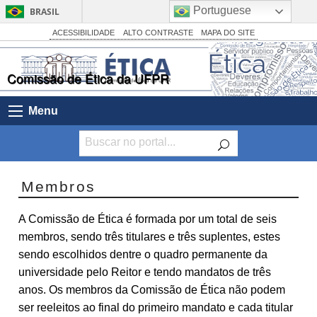
Portuguese
BRASIL
Simplifique!
ACESSIBILIDADE
ALTO CONTRASTE
MAPA DO SITE
Comunica BR
Comissão de Ética da UFPR
Participe
Acesso à informação
Menu
Legislação
Canais
Membros
A Comissão de Ética é formada por um total de seis
membros, sendo três titulares e três suplentes, estes
sendo escolhidos dentre o quadro permanente da
universidade pelo Reitor e tendo mandatos de três
anos. Os membros da Comissão de Ética não podem
ser reeleitos ao final do primeiro mandato e cada titular