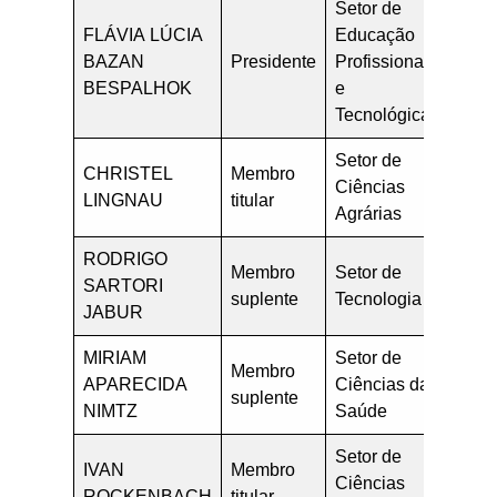
Setor de
FLÁVIA LÚCIA
Educação
BAZAN
Presidente
Profissional
flavi
BESPALHOK
e
Tecnológica
Setor de
CHRISTEL
Membro
Ciências
lingn
LINGNAU
titular
Agrárias
RODRIGO
Membro
Setor de
SARTORI
rodri
suplente
Tecnologia
JABUR
MIRIAM
Setor de
Membro
APARECIDA
Ciências da
miria
suplente
NIMTZ
Saúde
Setor de
IVAN
Membro
Ciências
ivan.
ROCKENBACH
titular