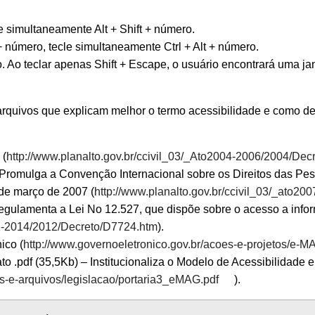
e simultaneamente Alt + Shift + número.
+ número, tecle simultaneamente Ctrl + Alt + número.
. Ao teclar apenas Shift + Escape, o usuário encontrará uma j
 arquivos que explicam melhor o termo acessibilidade e como de
 (
http://www.planalto.gov.br/ccivil_03/_Ato2004-2006/2004/De
 Promulga a Convenção Internacional sobre os Direitos das Pe
de março de 2007 (
http://www.planalto.gov.br/ccivil_03/_ato2
egulamenta a Lei No 12.527, que dispõe sobre o acesso a inf
011-2014/2012/Decreto/D7724.htm
).
ico (
http://www.governoeletronico.gov.br/acoes-e-projetos/e-M
ato .pdf (35,5Kb) – Institucionaliza o Modelo de Acessibilidad
os-e-arquivos/legislacao/portaria3_eMAG.pdf
).