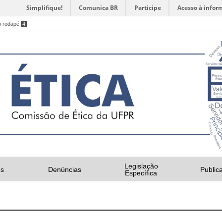
Simplifique!
Comunica BR
Participe
Acesso à infor
o rodapé
4
Legislação
s
Denúncias
Public
Específica