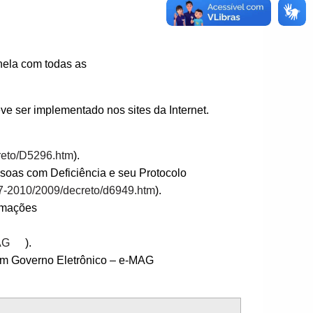
anela com todas as
ve ser implementado nos sites da Internet.
creto/D5296.htm
).
ssoas com Deficiência e seu Protocolo
007-2010/2009/decreto/d6949.htm
).
ormações
AG
).
e em Governo Eletrônico – e-MAG