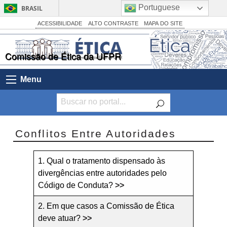
Portuguese
BRASIL
Simplifique!
ACESSIBILIDADE
ALTO CONTRASTE
MAPA DO SITE
Comunica BR
Comissão de Ética da UFPR
Participe
Acesso à informação
Menu
Legislação
Canais
Conflitos Entre Autoridades
1. Qual o tratamento dispensado às
divergências entre autoridades pelo
Código de Conduta?
>>
2. Em que casos a Comissão de Ética
deve atuar?
>>