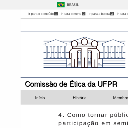
BRASIL
Ir para o conteúdo
1
Ir para o menu
2
Ir para a busca
3
Ir para 
Comissão de Ética da UFPR
Início
História
Membro
4. Como tornar públi
participação em semi