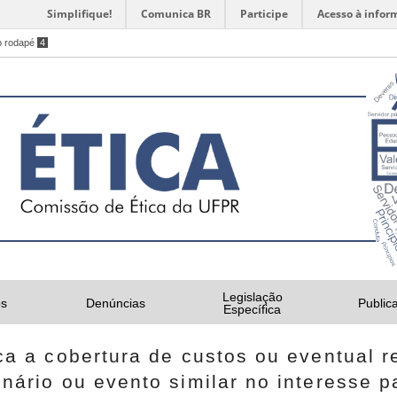
Simplifique!
Comunica BR
Participe
Acesso à infor
o rodapé
4
Legislação
s
Denúncias
Public
Específica
ca a cobertura de custos ou eventual 
nário ou evento similar no interesse pa