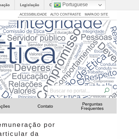
Portuguese
mação
Legislação
Canais
ACESSIBILIDADE
ALTO CONTRASTE
MAPA DO SITE
Perguntas
ações
Contato
Frequentes
remuneração por
rticular da