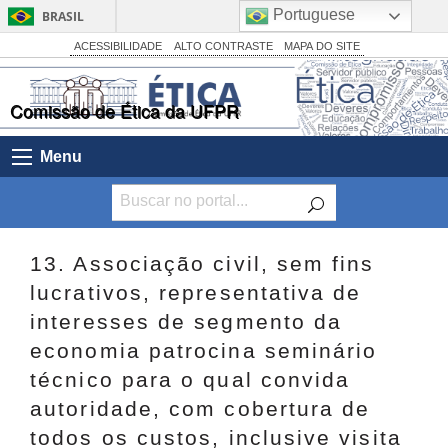
Portuguese
BRASIL
Simplifique!
ACESSIBILIDADE
ALTO CONTRASTE
MAPA DO SITE
Comunica BR
Comissão de Ética da UFPR
Participe
Acesso à informação
Menu
Legislação
Canais
13. Associação civil, sem fins
lucrativos, representativa de
interesses de segmento da
economia patrocina seminário
técnico para o qual convida
autoridade, com cobertura de
todos os custos, inclusive visita