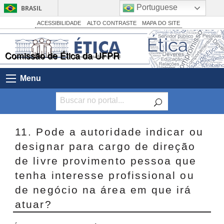
Portuguese
BRASIL
Simplifique!
ACESSIBILIDADE
ALTO CONTRASTE
MAPA DO SITE
Comunica BR
Comissão de Ética da UFPR
Participe
Acesso à informação
Menu
Legislação
Canais
11. Pode a autoridade indicar ou
designar para cargo de direção
de livre provimento pessoa que
tenha interesse profissional ou
de negócio na área em que irá
atuar?