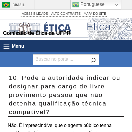
Portuguese
BRASIL
Simplifique!
ACESSIBILIDADE
ALTO CONTRASTE
MAPA DO SITE
Comunica BR
Comissão de Ética da UFPR
Participe
Acesso à informação
Menu
Legislação
Canais
10. Pode a autoridade indicar ou
designar para cargo de livre
provimento pessoa que não
detenha qualificação técnica
compatível?
Não. É imprescindível que o agente público tenha