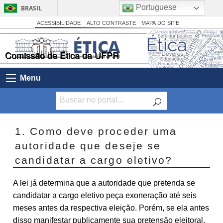
Portuguese
BRASIL
Simplifique!
ACESSIBILIDADE
ALTO CONTRASTE
MAPA DO SITE
Comunica BR
Comissão de Ética da UFPR
Participe
Acesso à informação
Menu
Legislação
Canais
1. Como deve proceder uma
autoridade que deseje se
candidatar a cargo eletivo?
A lei já determina que a autoridade que pretenda se
candidatar a cargo eletivo peça exoneração até seis
meses antes da respectiva eleição. Porém, se ela antes
disso manifestar publicamente sua pretensão eleitoral,